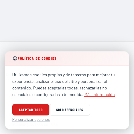
🍪
POLÍTICA DE COOKIES
Líderes en formación técnica especializada para los
Utilizamos cookies propias y de terceros para mejorar tu
sectores más exigentes de la industria global.
experiencia, analizar el uso del sitio y personalizar el
contenido. Puedes aceptarlas todas, rechazar las no
PARTICULARES
esenciales o configurarlas a tu medida.
Más información
contacto@totalhse.com
•
Correo
:
(+34) 679 66 68 30
•
Teléfono
:
ACEPTAR TODO
SOLO ESENCIALES
EMPRESAS
comercial@totalhse.com
Personalizar opciones
•
Correo
:
(+34) 664 68 13 85
•
Teléfono
: