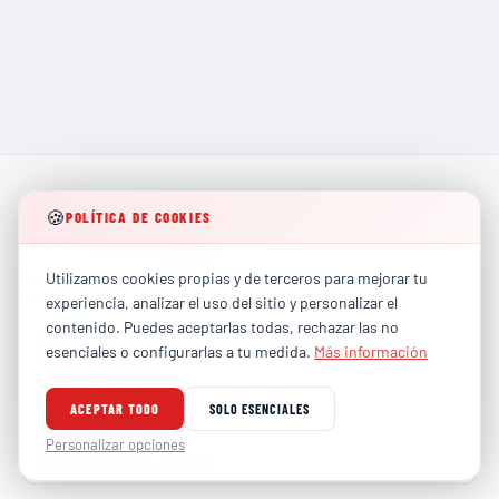
🍪
POLÍTICA DE COOKIES
Líderes en formación técnica especializada para los
Utilizamos cookies propias y de terceros para mejorar tu
sectores más exigentes de la industria global.
experiencia, analizar el uso del sitio y personalizar el
contenido. Puedes aceptarlas todas, rechazar las no
PARTICULARES
esenciales o configurarlas a tu medida.
Más información
contacto@totalhse.com
•
Correo
:
(+34) 679 66 68 30
•
Teléfono
:
ACEPTAR TODO
SOLO ESENCIALES
EMPRESAS
comercial@totalhse.com
Personalizar opciones
•
Correo
:
(+34) 664 68 13 85
•
Teléfono
: