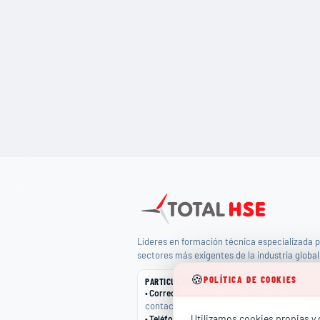
Líderes en formación técnica especializada p
sectores más exigentes de la industria global
🍪
POLÍTICA DE COOKIES
PARTICULARES
EMPR
•
Correo
:
•
Cor
contacto@totalhse.com
come
Utilizamos cookies propias y d
(+34) 679 66 68 30
•
Teléfono
:
•
Telé