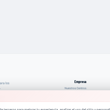
Empresa
ara los
.
Nuestros Centros
Contacto
Admin
ESAS
reo
:
rcial@totalhse.com
e terceros para mejorar tu experiencia, analizar el uso del sitio y persona
(+34) 664 68 13 85
fono
: