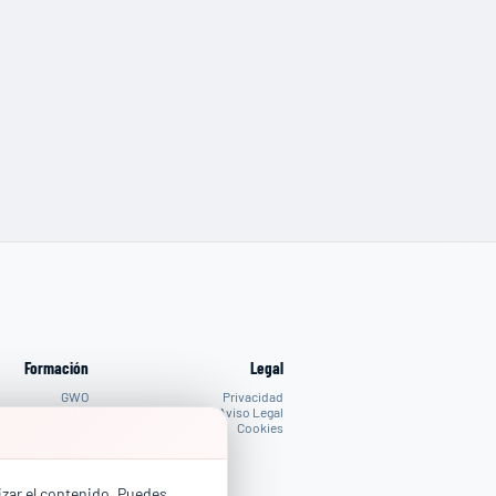
Formación
Legal
GWO
Privacidad
AELEC
Aviso Legal
IRATA
Cookies
PROPIOS
lizar el contenido. Puedes