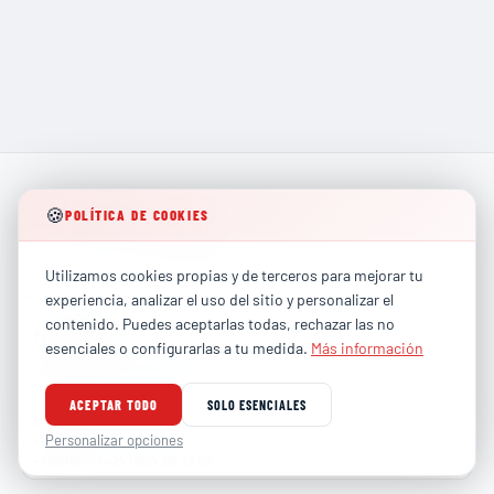
🍪
POLÍTICA DE COOKIES
Líderes en formación técnica especializada para los
Utilizamos cookies propias y de terceros para mejorar tu
sectores más exigentes de la industria global.
experiencia, analizar el uso del sitio y personalizar el
contenido. Puedes aceptarlas todas, rechazar las no
PARTICULARES
esenciales o configurarlas a tu medida.
Más información
contacto@totalhse.com
•
Correo
:
(+34) 679 66 68 30
•
Teléfono
:
ACEPTAR TODO
SOLO ESENCIALES
EMPRESAS
comercial@totalhse.com
Personalizar opciones
•
Correo
:
(+34) 664 68 13 85
•
Teléfono
: