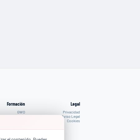
Formación
Legal
GWO
Privacidad
AELEC
Aviso Legal
IRATA
Cookies
PROPIOS
lizar el contenido. Puedes