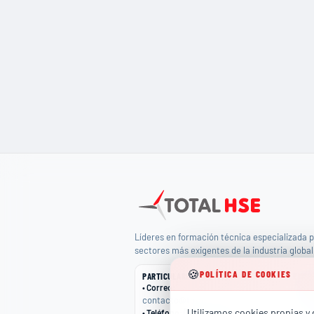
Líderes en formación técnica especializada p
sectores más exigentes de la industria global
🍪
POLÍTICA DE COOKIES
PARTICULARES
EMPR
•
Correo
:
•
Cor
contacto@totalhse.com
come
Utilizamos cookies propias y d
(+34) 679 66 68 30
•
Teléfono
:
•
Telé