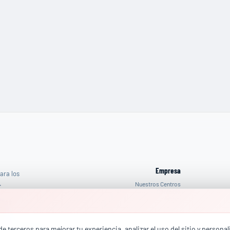
Empresa
ara los
.
Nuestros Centros
Contacto
Admin
ESAS
reo
:
rcial@totalhse.com
e terceros para mejorar tu experiencia, analizar el uso del sitio y persona
(+34) 664 68 13 85
fono
: