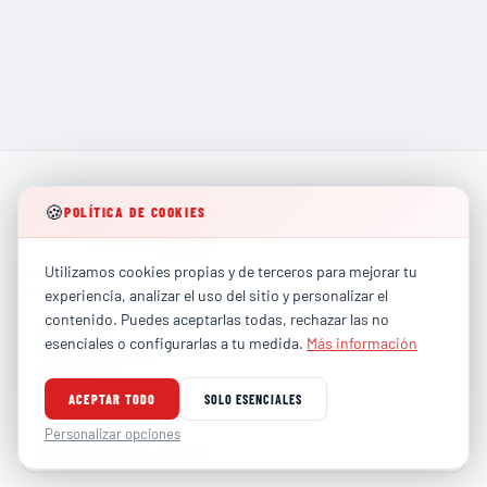
🍪
POLÍTICA DE COOKIES
Líderes en formación técnica especializada para los
Utilizamos cookies propias y de terceros para mejorar tu
sectores más exigentes de la industria global.
experiencia, analizar el uso del sitio y personalizar el
contenido. Puedes aceptarlas todas, rechazar las no
PARTICULARES
esenciales o configurarlas a tu medida.
Más información
contacto@totalhse.com
•
Correo
:
(+34) 679 66 68 30
•
Teléfono
:
ACEPTAR TODO
SOLO ESENCIALES
EMPRESAS
comercial@totalhse.com
Personalizar opciones
•
Correo
:
(+34) 664 68 13 85
•
Teléfono
: