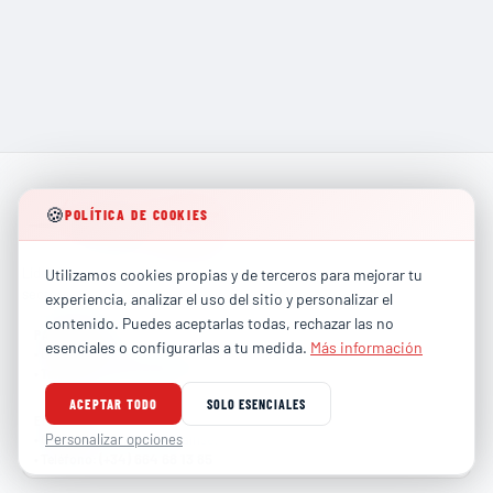
🍪
POLÍTICA DE COOKIES
Líderes en formación técnica especializada para los
Utilizamos cookies propias y de terceros para mejorar tu
sectores más exigentes de la industria global.
experiencia, analizar el uso del sitio y personalizar el
contenido. Puedes aceptarlas todas, rechazar las no
PARTICULARES
esenciales o configurarlas a tu medida.
Más información
contacto@totalhse.com
•
Correo
:
(+34) 679 66 68 30
•
Teléfono
:
ACEPTAR TODO
SOLO ESENCIALES
EMPRESAS
comercial@totalhse.com
Personalizar opciones
•
Correo
:
(+34) 664 68 13 85
•
Teléfono
: