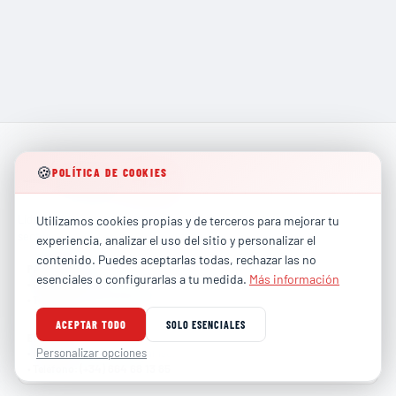
🍪
POLÍTICA DE COOKIES
Líderes en formación técnica especializada para los
Utilizamos cookies propias y de terceros para mejorar tu
sectores más exigentes de la industria global.
experiencia, analizar el uso del sitio y personalizar el
contenido. Puedes aceptarlas todas, rechazar las no
PARTICULARES
esenciales o configurarlas a tu medida.
Más información
contacto@totalhse.com
•
Correo
:
(+34) 679 66 68 30
•
Teléfono
:
ACEPTAR TODO
SOLO ESENCIALES
EMPRESAS
comercial@totalhse.com
Personalizar opciones
•
Correo
:
(+34) 664 68 13 85
•
Teléfono
: