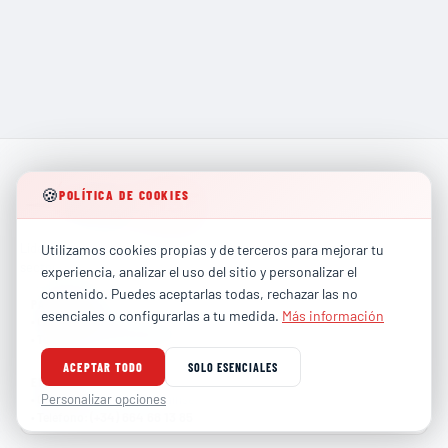
🍪
POLÍTICA DE COOKIES
Líderes en formación técnica especializada para los
Utilizamos cookies propias y de terceros para mejorar tu
sectores más exigentes de la industria global.
experiencia, analizar el uso del sitio y personalizar el
contenido. Puedes aceptarlas todas, rechazar las no
PARTICULARES
esenciales o configurarlas a tu medida.
Más información
contacto@totalhse.com
•
Correo
:
(+34) 679 66 68 30
•
Teléfono
:
ACEPTAR TODO
SOLO ESENCIALES
EMPRESAS
comercial@totalhse.com
Personalizar opciones
•
Correo
:
(+34) 664 68 13 85
•
Teléfono
: