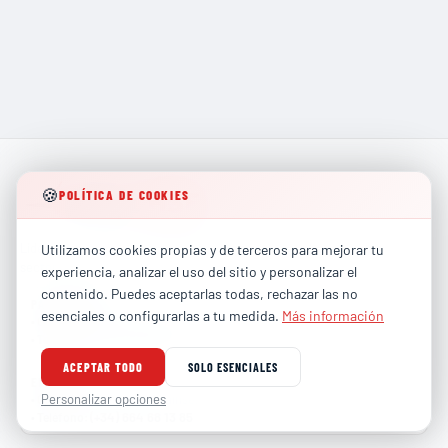
🍪
POLÍTICA DE COOKIES
Líderes en formación técnica especializada para los
Utilizamos cookies propias y de terceros para mejorar tu
sectores más exigentes de la industria global.
experiencia, analizar el uso del sitio y personalizar el
contenido. Puedes aceptarlas todas, rechazar las no
PARTICULARES
esenciales o configurarlas a tu medida.
Más información
contacto@totalhse.com
•
Correo
:
(+34) 679 66 68 30
•
Teléfono
:
ACEPTAR TODO
SOLO ESENCIALES
EMPRESAS
comercial@totalhse.com
Personalizar opciones
•
Correo
:
(+34) 664 68 13 85
•
Teléfono
: