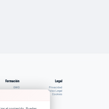
Formación
Legal
GWO
Privacidad
AELEC
Aviso Legal
IRATA
Cookies
PROPIOS
lizar el contenido. Puedes