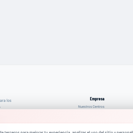
Empresa
ara los
.
Nuestros Centros
Contacto
Admin
ESAS
reo
:
rcial@totalhse.com
e terceros para mejorar tu experiencia, analizar el uso del sitio y persona
(+34) 664 68 13 85
fono
: