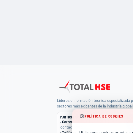
Líderes en formación técnica especializada p
sectores más exigentes de la industria global
🍪
POLÍTICA DE COOKIES
PARTICULARES
EMPR
•
Correo
:
•
Cor
contacto@totalhse.com
come
Utilizamos cookies propias y d
(+34) 679 66 68 30
•
Teléfono
:
•
Telé