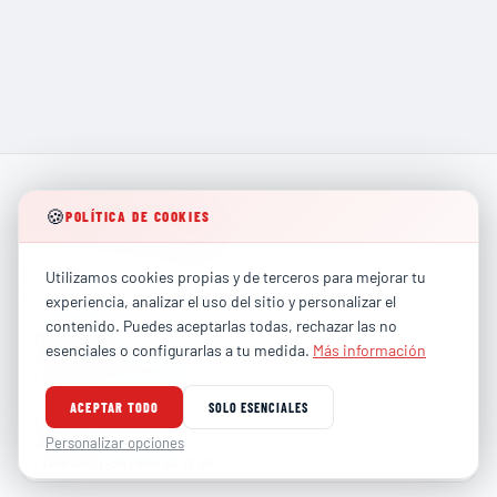
🍪
POLÍTICA DE COOKIES
Líderes en formación técnica especializada para los
Utilizamos cookies propias y de terceros para mejorar tu
sectores más exigentes de la industria global.
experiencia, analizar el uso del sitio y personalizar el
contenido. Puedes aceptarlas todas, rechazar las no
PARTICULARES
esenciales o configurarlas a tu medida.
Más información
contacto@totalhse.com
•
Correo
:
(+34) 679 66 68 30
•
Teléfono
:
ACEPTAR TODO
SOLO ESENCIALES
EMPRESAS
comercial@totalhse.com
Personalizar opciones
•
Correo
:
(+34) 664 68 13 85
•
Teléfono
: