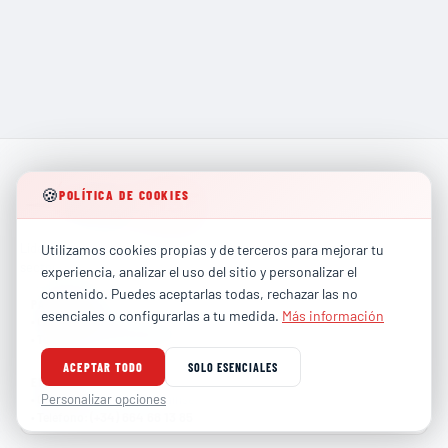
🍪
POLÍTICA DE COOKIES
Líderes en formación técnica especializada para los
Utilizamos cookies propias y de terceros para mejorar tu
sectores más exigentes de la industria global.
experiencia, analizar el uso del sitio y personalizar el
contenido. Puedes aceptarlas todas, rechazar las no
PARTICULARES
esenciales o configurarlas a tu medida.
Más información
contacto@totalhse.com
•
Correo
:
(+34) 679 66 68 30
•
Teléfono
:
ACEPTAR TODO
SOLO ESENCIALES
EMPRESAS
comercial@totalhse.com
Personalizar opciones
•
Correo
:
(+34) 664 68 13 85
•
Teléfono
: