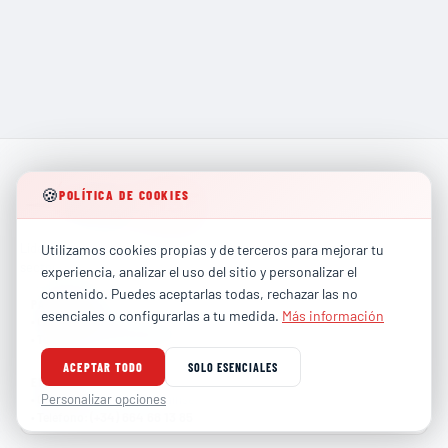
🍪
POLÍTICA DE COOKIES
Líderes en formación técnica especializada para los
Utilizamos cookies propias y de terceros para mejorar tu
sectores más exigentes de la industria global.
experiencia, analizar el uso del sitio y personalizar el
contenido. Puedes aceptarlas todas, rechazar las no
PARTICULARES
esenciales o configurarlas a tu medida.
Más información
contacto@totalhse.com
•
Correo
:
(+34) 679 66 68 30
•
Teléfono
:
ACEPTAR TODO
SOLO ESENCIALES
EMPRESAS
comercial@totalhse.com
Personalizar opciones
•
Correo
:
(+34) 664 68 13 85
•
Teléfono
: