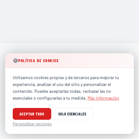
🍪
POLÍTICA DE COOKIES
Líderes en formación técnica especializada para los
Utilizamos cookies propias y de terceros para mejorar tu
sectores más exigentes de la industria global.
experiencia, analizar el uso del sitio y personalizar el
contenido. Puedes aceptarlas todas, rechazar las no
PARTICULARES
esenciales o configurarlas a tu medida.
Más información
contacto@totalhse.com
•
Correo
:
(+34) 679 66 68 30
•
Teléfono
:
ACEPTAR TODO
SOLO ESENCIALES
EMPRESAS
comercial@totalhse.com
Personalizar opciones
•
Correo
:
(+34) 664 68 13 85
•
Teléfono
: