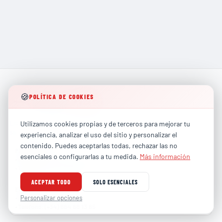
🍪
POLÍTICA DE COOKIES
Líderes en formación técnica especializada para los
Utilizamos cookies propias y de terceros para mejorar tu
sectores más exigentes de la industria global.
experiencia, analizar el uso del sitio y personalizar el
contenido. Puedes aceptarlas todas, rechazar las no
PARTICULARES
esenciales o configurarlas a tu medida.
Más información
contacto@totalhse.com
•
Correo
:
(+34) 679 66 68 30
•
Teléfono
:
ACEPTAR TODO
SOLO ESENCIALES
EMPRESAS
comercial@totalhse.com
Personalizar opciones
•
Correo
:
(+34) 664 68 13 85
•
Teléfono
: