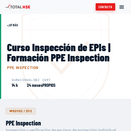
CONTACTO
<
ATRÁS
Curso Inspección de EPIs |
Formación PPE Inspection
PPE INSPECTION
DURACIÓN
VALIDEZ
CERT.
14 h
24 meses
PROPIOS
PROPIOS
/
EPIS
PPE Inspection
Inspección y verificación de equipos de protección individual.