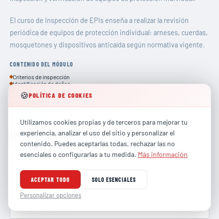
El curso de Inspección de EPIs enseña a realizar la revisión
periódica de equipos de protección individual: arneses, cuerdas,
mosquetones y dispositivos anticaída según normativa vigente.
CONTENIDO DEL MÓDULO
Criterios de inspección
Identificación de daños
Registro
🍪
POLÍTICA DE COOKIES
Mantenimiento
Retirada de uso
Utilizamos cookies propias y de terceros para mejorar tu
experiencia, analizar el uso del sitio y personalizar el
Solicitar información
contenido. Puedes aceptarlas todas, rechazar las no
Te contactaremos en menos de 24 horas.
esenciales o configurarlas a tu medida.
Más información
ACEPTAR TODO
SOLO ESENCIALES
Personalizar opciones