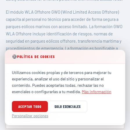
El módulo WLA Offshore GWO (Wind Limited Access Offshore)
capacita al personal no técnico para acceder de forma segura a
parques eólicos marinos con acceso limitado. La formación GWO
WLA Offshore incluye identificación de riesgos, normas de
seguridad en parques eólicos offshore, transferencia marítima y
procedimientos de emergencia. La formación es bonificable a
través de FUNDAE para empresas del sector eólico. TotalHSE es
🍪
POLÍTICA DE COOKIES
centro homologado GWO en España con certificación oficial.
Utilizamos cookies propias y de terceros para mejorar tu
CONTENIDO DEL MÓDULO
experiencia, analizar el uso del sitio y personalizar el
Offshore hazards
contenido. Puedes aceptarlas todas, rechazar las no
Emergency response
Communication
esenciales o configurarlas a tu medida.
Más información
Access procedures
Safety awareness
ACEPTAR TODO
SOLO ESENCIALES
Descargar Ficha Técnica
Personalizar opciones
Programa completo del curso (PDF)