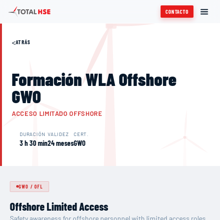
CONTACTO
<
ATRÁS
Formación WLA Offshore
GWO
ACCESO LIMITADO OFFSHORE
DURACIÓN
VALIDEZ
CERT.
3 h 30 min
24 meses
GWO
GWO
/
OFL
Offshore Limited Access
Safety awareness for offshore personnel with limited access roles.