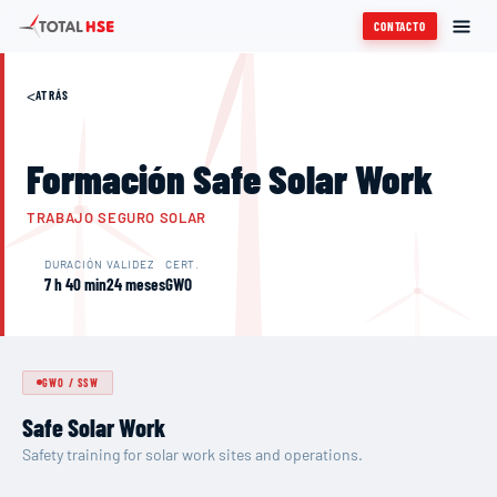
CONTACTO
<
ATRÁS
Formación Safe Solar Work
TRABAJO SEGURO SOLAR
DURACIÓN
VALIDEZ
CERT.
7 h 40 min
24 meses
GWO
GWO
/
SSW
Safe Solar Work
Safety training for solar work sites and operations.