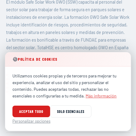
El módulo Safe Solar Work GWO (SSW) capacita al personal del
sector solar para trabajar de forma segura en parques solares e
instalaciones de energía solar. La formación GWO Safe Solar Work
incluye identificación de riesgos, procedimientos de seguridad,
trabajos en altura en paneles solares y medidas de prevención.
La formación es bonificable a través de FUNDAE para empresas
del sector solar. TotalHSE es centro homologado GWO en España
con certificación oficial.
🍪
POLÍTICA DE COOKIES
CONTENIDO DEL MÓDULO
Site hazards
Utilizamos cookies propias y de terceros para mejorar tu
PPE use
experiencia, analizar el uso del sitio y personalizar el
Electrical awareness
Emergency procedures
contenido. Puedes aceptarlas todas, rechazar las no
Safe work practices
esenciales o configurarlas a tu medida.
Más información
Descargar Ficha Técnica
ACEPTAR TODO
SOLO ESENCIALES
Programa completo del curso (PDF)
Personalizar opciones