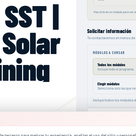
SST |
Haz click en un módulo para ver el
Solar
Solicitar información
Te contactaremos en menos de 
MÓDULOS A CURSAR
ining
Todos los módulos
Incluye todo el programa.
Elegir módulos
Selecciona solo las que ne
Incluye todos los módulos 
e terceros para mejorar tu experiencia, analizar el uso del sitio y persona