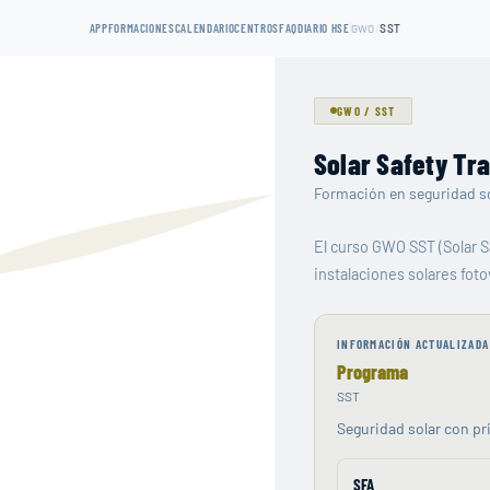
APP
FORMACIONES
CALENDARIO
CENTROS
FAQ
DIARIO HSE
/
GWO
SST
GWO
/
SST
Solar Safety Tra
Formación en seguridad sol
El curso GWO SST (Solar Sa
instalaciones solares fot
INFORMACIÓN ACTUALIZADA
Programa
SST
Seguridad solar con pr
SFA