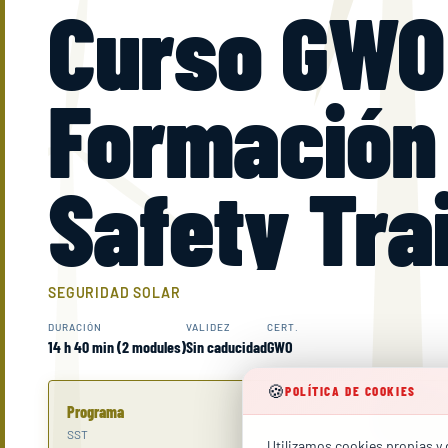
Curso GWO 
Formación 
Safety Tra
SEGURIDAD SOLAR
DURACIÓN
VALIDEZ
CERT.
14 h 40 min (2 modules)
Sin caducidad
GWO
🍪
POLÍTICA DE COOKIES
Programa
14 h 40 min
2 módulos
SST
Utilizamos cookies propias y d