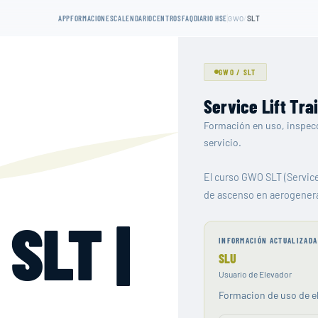
APP
FORMACIONES
CALENDARIO
CENTROS
FAQ
DIARIO HSE
/
GWO
SLT
GWO
/
SLT
Service Lift Tra
Formación en uso, inspecc
servicio.
El curso GWO SLT (Service
de ascenso en aerogener
SLT |
INFORMACIÓN ACTUALIZADA
SLU
Usuario de Elevador
Formacion de uso de el