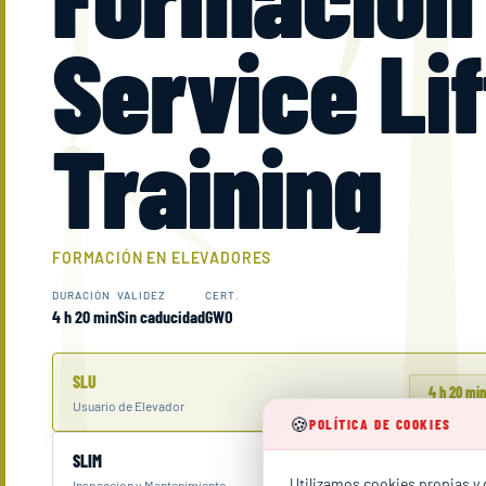
Service Lif
Training
FORMACIÓN EN ELEVADORES
DURACIÓN
VALIDEZ
CERT.
4 h 20 min
Sin caducidad
GWO
SLU
4 h 20 min
Usuario de Elevador
🍪
POLÍTICA DE COOKIES
SLIM
7 h
Utilizamos cookies propias y d
Inspeccion y Mantenimiento