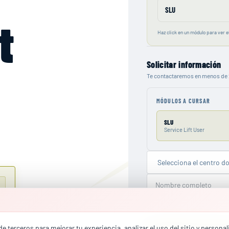
SLU
t
Haz click en un módulo para ver el
Solicitar información
Te contactaremos en menos de 
MÓDULOS A CURSAR
SLU
Service Lift User
e terceros para mejorar tu experiencia, analizar el uso del sitio y persona