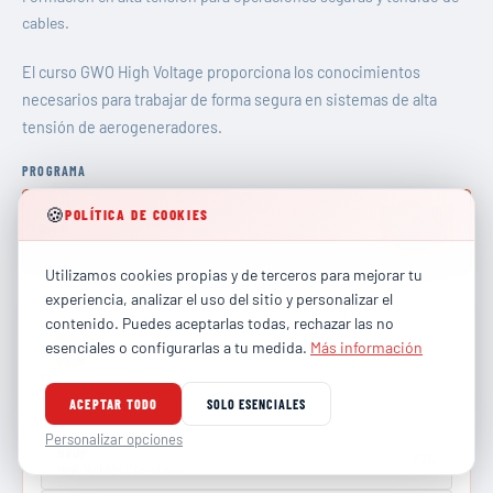
cables.
El curso GWO High Voltage proporciona los conocimientos
necesarios para trabajar de forma segura en sistemas de alta
tensión de aerogeneradores.
PROGRAMA
🍪
POLÍTICA DE COOKIES
35 h 25 min
Programa
2 módulos
Utilizamos cookies propias y de terceros para mejorar tu
experiencia, analizar el uso del sitio y personalizar el
contenido. Puedes aceptarlas todas, rechazar las no
INFORMACIÓN ACTUALIZADA
esenciales o configurarlas a tu medida.
Más información
Programa
HV
Operaciones en alta tension y tendido de cable.
ACEPTAR TODO
SOLO ESENCIALES
Personalizar opciones
HVOP
23 h
High Voltage Operations