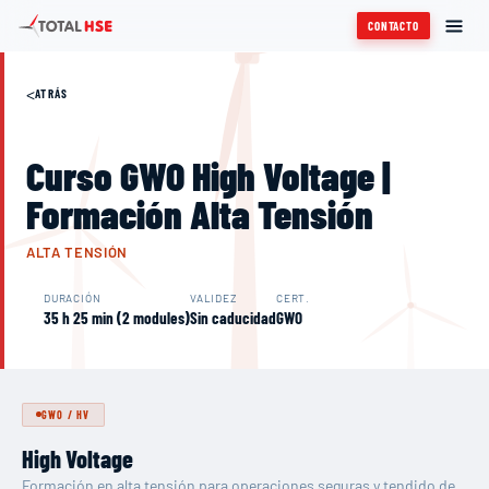
CONTACTO
<
ATRÁS
Curso GWO High Voltage |
Formación Alta Tensión
ALTA TENSIÓN
DURACIÓN
VALIDEZ
CERT.
35 h 25 min (2 modules)
Sin caducidad
GWO
GWO
/
HV
High Voltage
Formación en alta tensión para operaciones seguras y tendido de